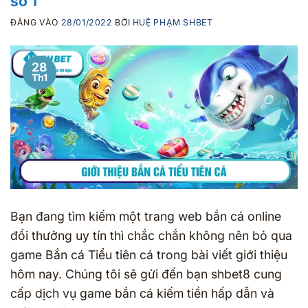
số 1
ĐĂNG VÀO
28/01/2022
BỞI
HUỆ PHẠM SHBET
28
Th1
Bạn đang tìm kiếm một trang web bắn cá online
đổi thưởng uy tín thì chắc chắn không nên bỏ qua
game Bắn cá Tiểu tiên cá trong bài viết giới thiệu
hôm nay. Chúng tôi sẽ gửi đến bạn shbet8 cung
cấp dịch vụ game bắn cá kiếm tiền hấp dẫn và