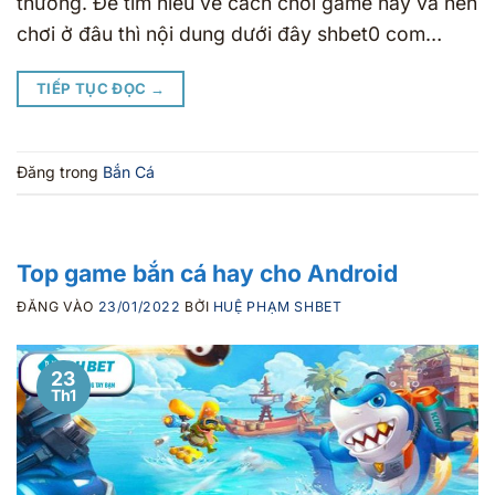
thưởng. Để tìm hiểu về cách chơi game này và nên
chơi ở đâu thì nội dung dưới đây shbet0 com…
TIẾP TỤC ĐỌC
→
Đăng trong
Bắn Cá
Top game bắn cá hay cho Android
ĐĂNG VÀO
23/01/2022
BỞI
HUỆ PHẠM SHBET
23
Th1