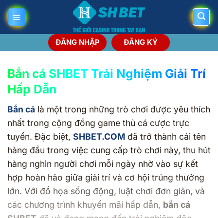
Bỏ
qua
nội
ĐĂNG NHẬP
ĐĂNG KÝ
dung
Bắn cá SHBET Trải Nghiệm Giải Trí
Hấp Dẫn
Bắn cá
là một trong những trò chơi được yêu thích
nhất trong cộng đồng game thủ cá cược trực
tuyến. Đặc biệt,
SHBET.COM
đã trở thành cái tên
hàng đầu trong việc cung cấp trò chơi này, thu hút
hàng nghìn người chơi mỗi ngày nhờ vào sự kết
hợp hoàn hảo giữa giải trí và cơ hội trúng thưởng
lớn. Với đồ họa sống động, luật chơi đơn giản, và
các chương trình khuyến mãi hấp dẫn,
bắn cá