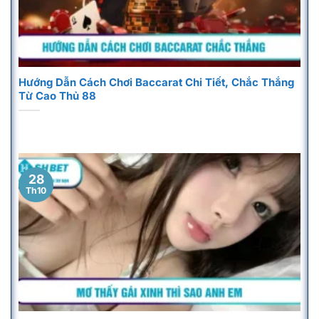
Hướng Dẫn Cách Chơi Baccarat Chi Tiết, Chắc Thắng
Từ Cao Thủ 88
28
Th10