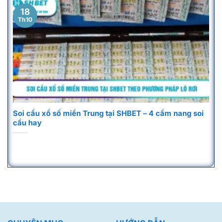
18
Th10
Soi cầu xổ số miền Trung tại SHBET – 4 cẩm nang soi
cầu hay