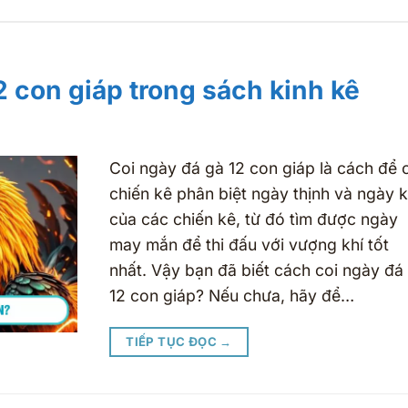
2 con giáp trong sách kinh kê
Coi ngày đá gà 12 con giáp là cách để 
chiến kê phân biệt ngày thịnh và ngày 
của các chiến kê, từ đó tìm được ngày
may mắn để thi đấu với vượng khí tốt
nhất. Vậy bạn đã biết cách coi ngày đá
12 con giáp? Nếu chưa, hãy để…
TIẾP TỤC ĐỌC
→