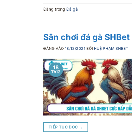
Đăng trong
Đá gà
Sân chơi đá gà SHBet
ĐĂNG VÀO
18/12/2021
BỞI
HUỆ PHẠM SHBET
18
Th12
TIẾP TỤC ĐỌC
→