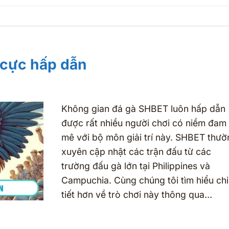
 cực hấp dẫn
Không gian đá gà SHBET luôn hấp dẫn
được rất nhiều người chơi có niềm đam
mê với bộ môn giải trí này. SHBET thư
xuyên cập nhật các trận đấu từ các
trường đấu gà lớn tại Philippines và
Campuchia. Cùng chúng tôi tìm hiểu chi
tiết hơn về trò chơi này thông qua…