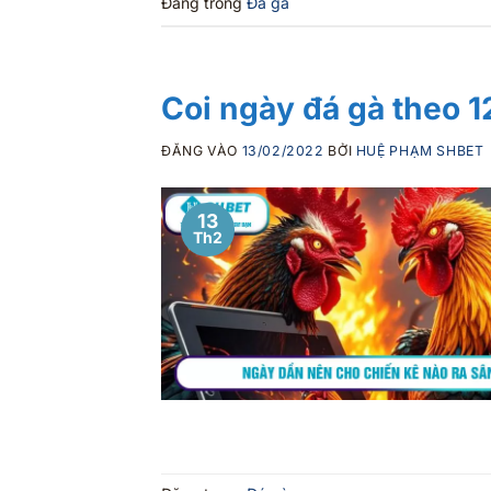
Đăng trong
Đá gà
Coi ngày đá gà theo 1
ĐĂNG VÀO
13/02/2022
BỞI
HUỆ PHẠM SHBET
13
Th2