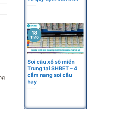
18
Th10
Soi cầu xổ số miền
Trung tại SHBET – 4
cẩm nang soi cầu
ờng
hay