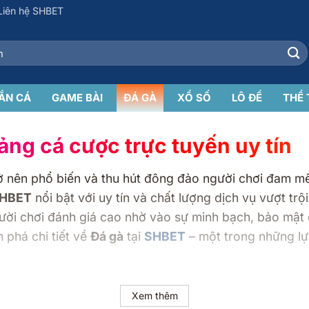
Liên hệ SHBET
ẮN CÁ
GAME BÀI
ĐÁ GÀ
XỔ SỐ
LÔ ĐỀ
THỂ
ảng cá cược trực tuyến uy tín
ở nên phổ biến và thu hút đông đảo người chơi đam mê
HBET
nổi bật với uy tín và chất lượng dịch vụ vượt trộ
ời chơi đánh giá cao nhờ vào sự minh bạch, bảo mật c
phá chi tiết về
Đá gà
tại
SHBET
– một trong những l
Xem thêm