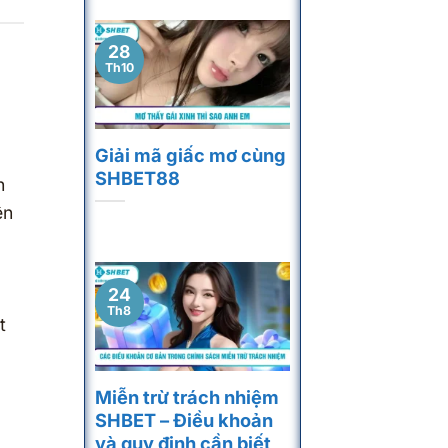
28
Th10
Giải mã giấc mơ cùng
SHBET88
h
ên
24
Th8
t
Miễn trừ trách nhiệm
SHBET – Điều khoản
và quy định cần biết