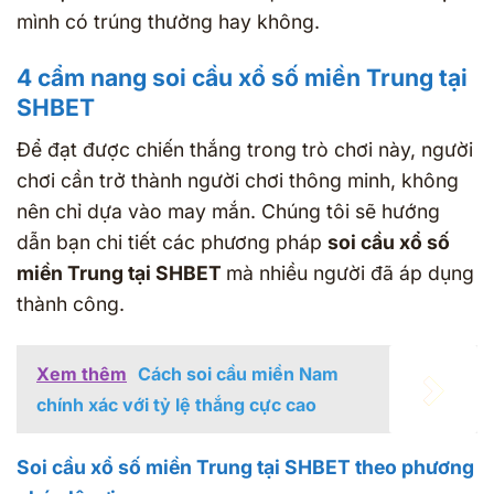
mình có trúng thưởng hay không.
4 cẩm nang soi cầu xổ số miền Trung tại
SHBET
Để đạt được chiến thắng trong trò chơi này, người
chơi cần trở thành người chơi thông minh, không
nên chỉ dựa vào may mắn. Chúng tôi sẽ hướng
dẫn bạn chi tiết các phương pháp
soi cầu xổ số
miền Trung tại SHBET
mà nhiều người đã áp dụng
thành công.
Xem thêm
Cách soi cầu miền Nam
chính xác với tỷ lệ thắng cực cao
Soi cầu xổ số miền Trung tại SHBET theo phương