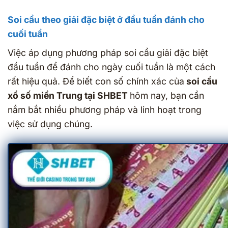
Soi cầu theo giải đặc biệt ở đầu tuần đánh cho
cuối tuần
Việc áp dụng phương pháp soi cầu giải đặc biệt
đầu tuần để đánh cho ngày cuối tuần là một cách
rất hiệu quả. Để biết con số chính xác của
soi cầu
xổ số miền Trung tại SHBET
hôm nay, bạn cần
nắm bắt nhiều phương pháp và linh hoạt trong
việc sử dụng chúng.