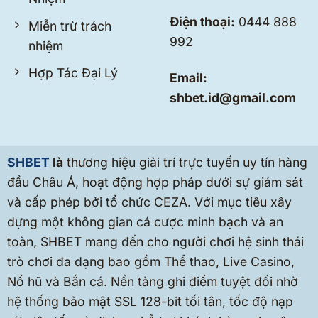
Điện thoại:
0444 888
Miễn trừ trách
992
nhiệm
Hợp Tác Đại Lý
Email:
shbet.id@gmail.com
SHBET
là
thương hiệu giải trí trực tuyến uy tín hàng
đầu Châu Á, hoạt động hợp pháp dưới sự giám sát
và cấp phép bởi tổ chức CEZA. Với mục tiêu xây
dựng một không gian cá cược minh bạch và an
toàn, SHBET mang đến cho người chơi hệ sinh thái
trò chơi đa dạng bao gồm Thể thao, Live Casino,
Nổ hũ và Bắn cá. Nền tảng ghi điểm tuyệt đối nhờ
hệ thống bảo mật SSL 128-bit tối tân, tốc độ nạp