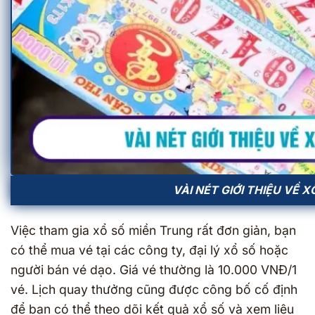
VÀI NÉT GIỚI THIỆU VỀ 
Việc tham gia xổ số miền Trung rất đơn giản, bạn
có thể mua vé tại các công ty, đại lý xổ số hoặc
người bán vé dạo. Giá vé thường là 10.000 VNĐ/1
vé. Lịch quay thưởng cũng được công bố cố định
để bạn có thể theo dõi kết quả xổ số và xem liệu