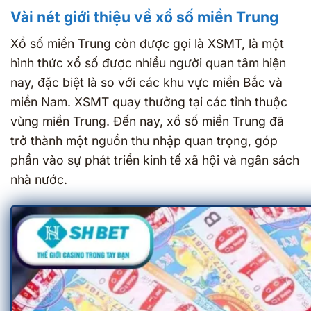
Vài nét giới thiệu về xổ số miền Trung
Xổ số miền Trung còn được gọi là XSMT, là một
hình thức xổ số được nhiều người quan tâm hiện
nay, đặc biệt là so với các khu vực miền Bắc và
miền Nam. XSMT quay thưởng tại các tỉnh thuộc
vùng miền Trung. Đến nay, xổ số miền Trung đã
trở thành một nguồn thu nhập quan trọng, góp
phần vào sự phát triển kinh tế xã hội và ngân sách
nhà nước.