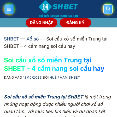
Bỏ
qua
nội
ĐĂNG NHẬP
ĐĂNG KÝ
dung
SHBET
—
Xổ số
—
Soi cầu xổ số miền Trung tại
SHBET – 4 cẩm nang soi cầu hay
Soi cầu xổ số miền Trung tại
SHBET – 4 cẩm nang soi cầu hay
ĐĂNG VÀO
18/10/2023
BỞI
HUỆ PHẠM SHBET
Soi cầu xổ số miền Trung tại SHBET
là một trong
những hoạt động được nhiều người chơi xổ số
quan tâm. Với mục tiêu tìm hiểu và dự đoán kết