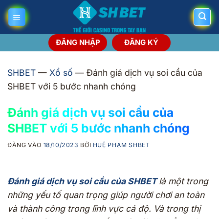
Bỏ
qua
nội
ĐĂNG NHẬP
ĐĂNG KÝ
dung
SHBET
—
Xổ số
—
Đánh giá dịch vụ soi cầu của
SHBET với 5 bước nhanh chóng
Đánh giá dịch vụ soi cầu của
SHBET với 5 bước nhanh chóng
ĐĂNG VÀO
18/10/2023
BỞI
HUỆ PHẠM SHBET
Đánh giá dịch vụ soi cầu của SHBET
là một trong
những yếu tố quan trọng giúp người chơi an toàn
và thành công trong lĩnh vực cá độ. Và trong thị