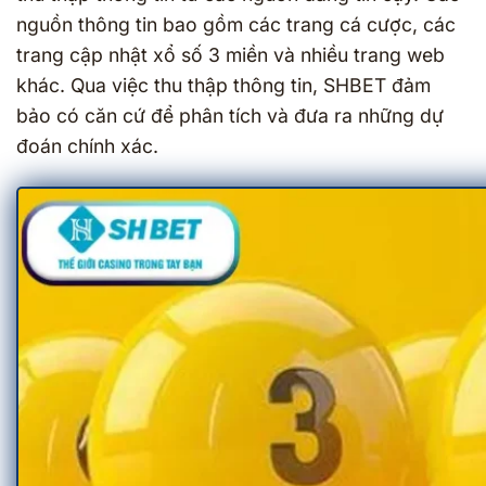
nguồn thông tin bao gồm các trang cá cược, các
trang cập nhật xổ số 3 miền và nhiều trang web
khác. Qua việc thu thập thông tin, SHBET đảm
bảo có căn cứ để phân tích và đưa ra những dự
đoán chính xác.