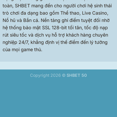
toàn, SHBET mang đến cho người chơi hệ sinh thái
trò chơi đa dạng bao gồm Thể thao, Live Casino,
Nổ hũ và Bắn cá. Nền tảng ghi điểm tuyệt đối nhờ
hệ thống bảo mật SSL 128-bit tối tân, tốc độ nạp
rút siêu tốc và dịch vụ hỗ trợ khách hàng chuyên
nghiệp 24/7, khẳng định vị thế điểm đến lý tưởng
của mọi game thủ.
Copyright 2026 ©
SHBET 50