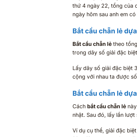
thứ 4 ngày 22, tổng của c
ngày hôm sau anh em có 
Bắt cầu chẵn lẻ dựa
Bắt cầu chẵn lẻ
theo tổng 
trong dãy số giải đặc biệ
Lấy dãy số giải đặc biệt 
cộng với nhau ta được số
Bắt cầu chẵn lẻ dựa
Cách
bắt cầu chẵn lẻ
này 
nhật. Sau đó, lấy lần lượ
Ví dụ cụ thể, giải đặc bi