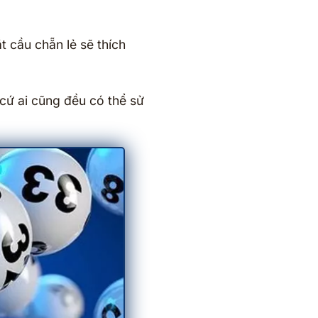
 cầu chẵn lẻ sẽ thích
 cứ ai cũng đều có thể sử