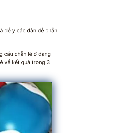
và để ý các dàn đề chẵn
ng cầu chẵn lẻ ở dạng
lẻ về kết quả trong 3