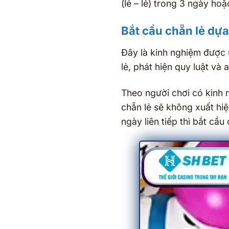
(lẻ – lẻ) trong 3 ngày hoặ
Bắt cầu chẵn lẻ dựa 
Đây là kinh nghiệm được 
lẻ, phát hiện quy luật và
Theo người chơi có kinh 
chẵn lẻ sẽ không xuất hiệ
ngày liên tiếp thì bắt cầu